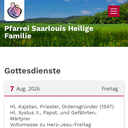
Zum Inhalt springen
Pfarrei Saarlouis Heilige
Familie
Gottesdienste
7
Aug. 2026
Freitag
Datum: 7. August 2026
Hl. Kajetan, Priester, Ordensgründer (1547)
Hl. Xystus II., Papst, und Gefährten,
Märtyrer
Votivmesse zu Herz-Jesu-Freitag