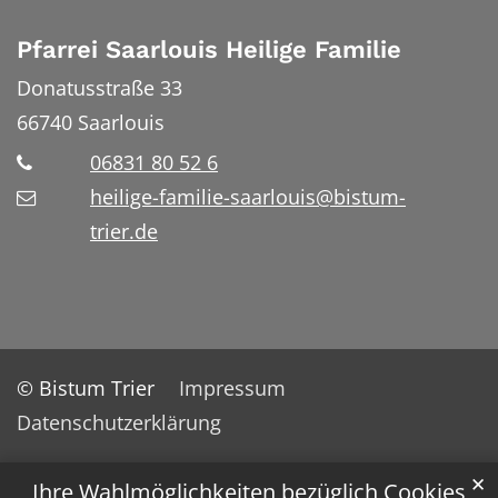
Pfarrei Saarlouis Heilige Familie
Donatusstraße 33
66740
Saarlouis
06831 80 52 6
heilige-familie-saarlouis@bistum-
trier.de
© Bistum Trier
Impressum
Datenschutzerklärung
✕
Ihre Wahlmöglichkeiten bezüglich Cookies