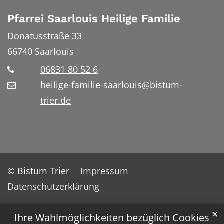
Pfarrei Saarlouis Heilige Familie
Donatusstraße 33
66740
Saarlouis
06831 80 52 6
heilige-familie-saarlouis@bistum-
trier.de
© Bistum Trier
Impressum
Datenschutzerklärung
✕
Ihre Wahlmöglichkeiten bezüglich Cookies