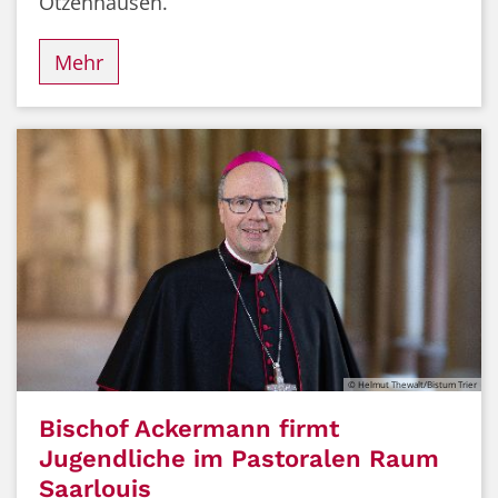
Otzenhausen.
Mehr
© Helmut Thewalt/Bistum Trier
Bischof Ackermann firmt
Jugendliche im Pastoralen Raum
Saarlouis