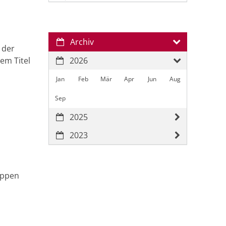
Archiv
 der
em Titel
2026
Jan
Feb
Mär
Apr
Jun
Aug
Sep
2025
2023
oppen