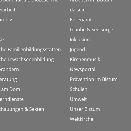
iarbeit
da sein
rchiv
Ehrenamt
Glaube & Seelsorge
ik
Inklusion
che Familienbildungsstätten
Jugend
sche Erwachsenenbildung
Kirchenmusik
erändern
Newsportal
eratung
Prävention im Bistum
 am Dom
Schulen
Lerndienste
Umwelt
chauungen & Sekten
Unser Bistum
Weltkirche