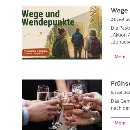
Wege
24. Sept. 2
Die Past
„Aktion 
„Zuhause 
Mehr
Frühs
6. Sept. 20
Das Geme
nach de
Mehr