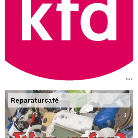
© kfd
Reparaturcafé