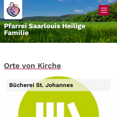
Zum Inhalt springen
Pfarrei Saarlouis Heilige
Familie
Orte von Kirche
Bücherei St. Johannes