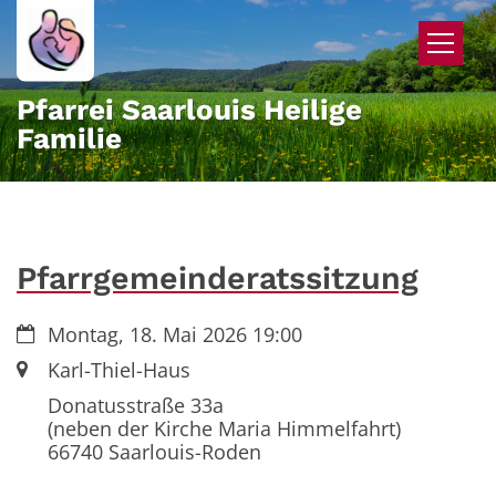
Zum Inhalt springen
Pfarrei Saarlouis Heilige
Familie
Pfarrgemeinderatssitzung
Datum:
Montag, 18. Mai 2026 19:00
Ort:
Karl-Thiel-Haus
Donatusstraße 33a
(neben der Kirche Maria Himmelfahrt)
66740
Saarlouis-Roden