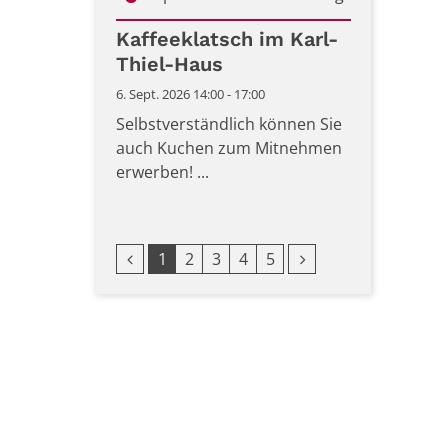
Datum: 6. September 2026
Kaffeeklatsch im Karl-
Thiel-Haus
6. Sept. 2026 14:00 - 17:00
Selbstverständlich können Sie
auch Kuchen zum Mitnehmen
erwerben! ...
Vorherige Seite
Nächste Seite
1
2
3
4
5