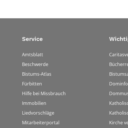
Service
Wichti
Amtsblatt
Caritasv
Beschwerde
Bücherre
Bistums-Atlas
Bistumsa
Fürbitten
Dominfo
Hilfe bei Missbrauch
Dommus
Immobilien
Katholis
Liedvorschläge
Katholi
Mitarbeiterportal
Kirche v