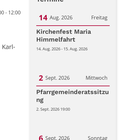
0 - 12:00
14
Aug. 2026
Freitag
Datum: 14. August 2026
Kirchenfest Maria
Himmelfahrt
 Karl-
14. Aug. 2026 - 15. Aug. 2026
2
Sept. 2026
Mittwoch
Datum: 2. September 2026
Pfarrgemeinderatssitzu
ng
2. Sept. 2026 19:00
6
Sept. 2026
Sonntag