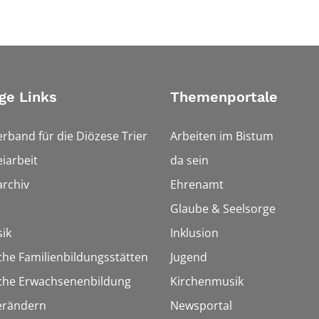
ge Links
Themenportale
erband für die Diözese Trier
Arbeiten im Bistum
iarbeit
da sein
rchiv
Ehrenamt
Glaube & Seelsorge
ik
Inklusion
che Familienbildungsstätten
Jugend
sche Erwachsenenbildung
Kirchenmusik
erändern
Newsportal