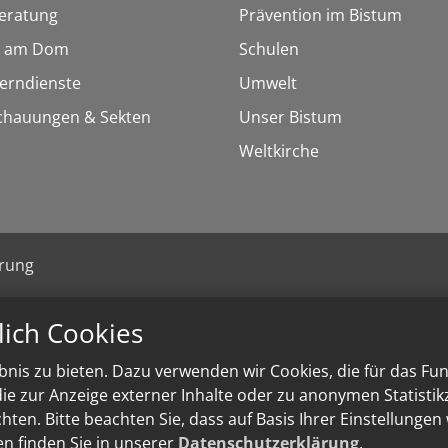
eratung
Prävention im Bistum
 am Dom
Schulen
Lerndienste
Umwelt
chauungen & Sekten
Unser Bistum
Weltkirche
ärung
lich Cookies
nis zu bieten. Dazu verwenden wir Cookies, die für das Fu
e zur Anzeige externer Inhalte oder zu anonymen Statisti
ten. Bitte beachten Sie, dass auf Basis Ihrer Einstellungen
en finden Sie in unserer
Datenschutzerklärung
.